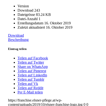
Version
Download
243
Dateigrösse
83.24 KB
Datei-Anzahl
1
Erstellungsdatum
16. Oktober 2019
Zuletzt aktualisiert
16. Oktober 2019
Download
Beschreibung
Eintrag teilen
Teilen auf Facebook
Teilen auf Twitter
Share on WhatsApp
Teilen auf Pinterest
Teilen auf LinkedIn
Teilen auf Tumblr
Teilen auf Vk
Teilen auf Reddit
Per E-Mail teilen
https://franchise.elsner-pflege.at/wp-
content/uploads/2019/10/elsner-franchise-logo.jpg
0
0